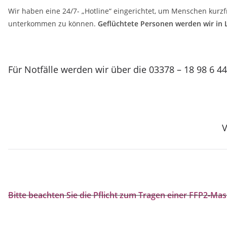
Wir haben eine 24/7- „Hotline“ eingerichtet, um Menschen kurzf
unterkommen zu können.
Geflüchtete Personen werden wir in L
Für Notfälle werden wir über die 03378 – 18 98 6 4
V
Bitte beachten Sie die Pflicht zum Tragen einer FFP2-Mas