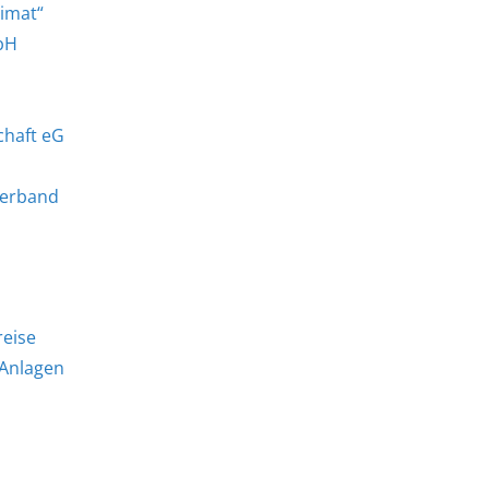
imat“
bH
haft eG
verband
reise
Anlagen