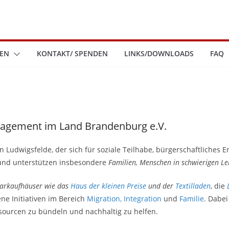
LEN
KONTAKT/ SPENDEN
LINKS/DOWNLOADS
FAQ
agement im Land Brandenburg e.V.
in Ludwigsfelde, der sich für soziale Teilhabe, bürgerschaftliches 
 und unterstützen insbesondere
Familien, Menschen in schwierigen L
darkaufhäuser wie das
Haus der kleinen Preise
und der
Textilladen
, die
ne Initiativen im Bereich
Migration, Integration
und
Familie
. Dabei
urcen zu bündeln und nachhaltig zu helfen.